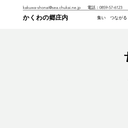
kakuwa-shonai@sea.chukai.ne.jp
電話：0859‐57‐6123
かくわの郷庄内
集い つながる