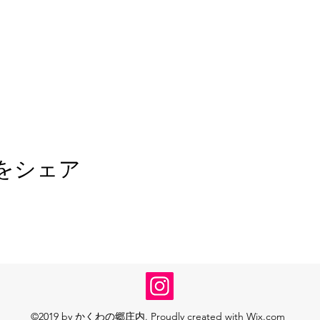
をシェア
©2019 by かくわの郷庄内. Proudly created with Wix.com