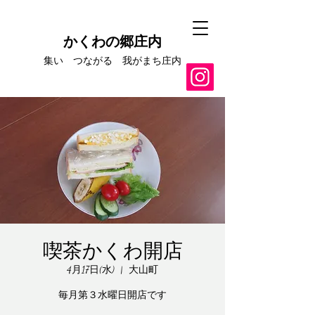
かくわの郷庄内
集い つながる​ 我がまち庄内
喫茶かくわ開店
4月17日(水)
  |  
大山町
毎月第３水曜日開店です