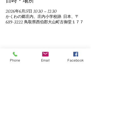
日時・場所
2026年6月17日 10:30 – 12:30
かくわの郷庄内、庄内小学校跡, 日本、〒
689-3222 鳥取県西伯郡大山町古御堂１７７
このイベントをシェア
Phone
Email
Facebook
©2019 by かくわの郷庄内. Proudly created with
Wix.com