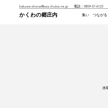
kakuwa-shonai@sea.chukai.ne.jp
電話：0859‐57‐6123
かくわの郷庄内
集い つながる
水