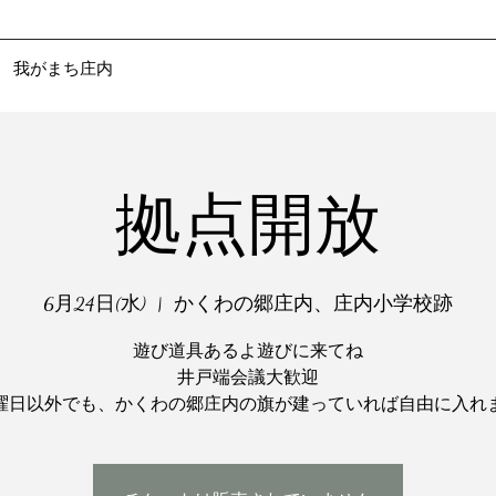
​ 我がまち庄内
拠点開放
6月24日(水)
  |  
かくわの郷庄内、庄内小学校跡
遊び道具あるよ遊びに来てね
井戸端会議大歓迎
曜日以外でも、かくわの郷庄内の旗が建っていれば自由に入れ